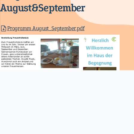
August&September
Programm August_September.pdf
Navigation
überspringen
Login
Impressum
Erklärung zum Datenschutz