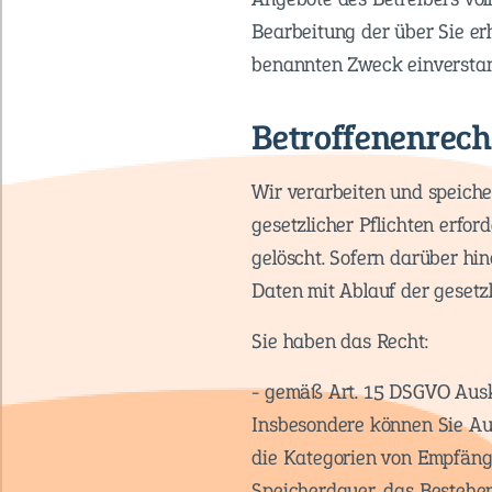
Bearbeitung der über Sie e
benannten Zweck einversta
Betroffenenrech
Wir verarbeiten und speicher
gesetzlicher Pflichten erfo
gelöscht. Sofern darüber hin
Daten mit Ablauf der gesetzl
Sie haben das Recht:
- gemäß Art. 15 DSGVO Ausk
Insbesondere können Sie Au
die Kategorien von Empfäng
Speicherdauer, das Bestehen