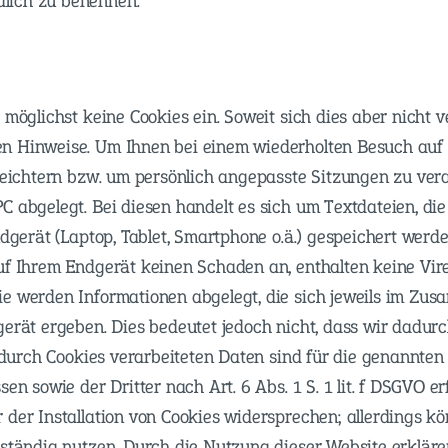
lich zu benennen.
 möglichst keine Cookies ein. Soweit sich dies aber nicht 
n Hinweise. Um Ihnen bei einem wiederholten Besuch auf 
rleichtern bzw. um persönlich angepasste Sitzungen zu ver
C abgelegt. Bei diesen handelt es sich um Textdateien, di
ndgerät (Laptop, Tablet, Smartphone o.ä.) gespeichert werd
uf Ihrem Endgerät keinen Schaden an, enthalten keine Vire
ie werden Informationen abgelegt, die sich jeweils im Z
gerät ergeben. Dies bedeutet jedoch nicht, dass wir dadur
ie durch Cookies verarbeiteten Daten sind für die genannt
en sowie der Dritter nach Art. 6 Abs. 1 S. 1 lit. f DSGVO er
der Installation von Cookies widersprechen; allerdings kön
lständig nutzen. Durch die Nutzung dieser Website erklären