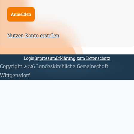
Anmelden
Nutzer-Konto erstellen
Navigation
überspringen
Login
Impressum
Erklärung zum Datenschutz
Copyright 2026 Landeskirchliche Gemeinschaft
Wittgensdorf